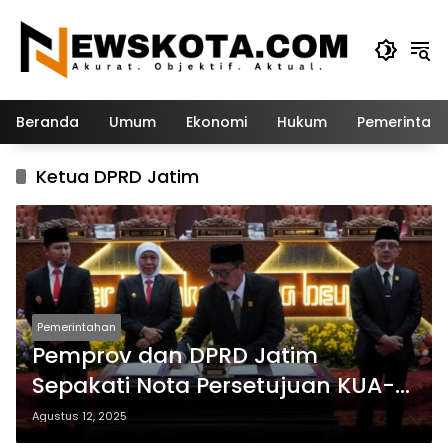
Langsung
ke
konten
Beranda
Umum
Ekonomi
Hukum
Pemerintah
Ketua DPRD Jatim
Pemerintahan
Pemprov dan DPRD Jatim
Sepakati Nota Persetujuan KUA-
PPAS P-APBD 2025
Agustus 12, 2025