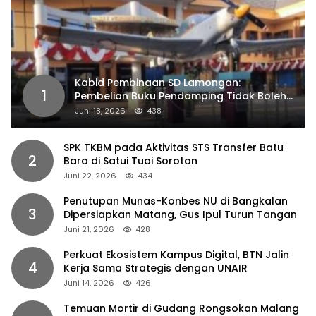
Kabid Pembinaan SD Lamongan:
1
Pembelian Buku Pendamping Tidak Boleh
Dipaksakan
Juni 18, 2026
438
SPK TKBM pada Aktivitas STS Transfer Batu
2
Bara di Satui Tuai Sorotan
Juni 22, 2026
434
Penutupan Munas-Konbes NU di Bangkalan
3
Dipersiapkan Matang, Gus Ipul Turun Tangan
Juni 21, 2026
428
Perkuat Ekosistem Kampus Digital, BTN Jalin
4
Kerja Sama Strategis dengan UNAIR
Juni 14, 2026
426
Temuan Mortir di Gudang Rongsokan Malang