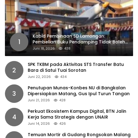
Kabid Pembinaan SD Lamongan:
1
Pembelian Buku Pendamping Tidak Boleh
Dipaksakan
Juni 18, 2026
438
SPK TKBM pada Aktivitas STS Transfer Batu
2
Bara di Satui Tuai Sorotan
Juni 22, 2026
434
Penutupan Munas-Konbes NU di Bangkalan
3
Dipersiapkan Matang, Gus Ipul Turun Tangan
Juni 21, 2026
428
Perkuat Ekosistem Kampus Digital, BTN Jalin
4
Kerja Sama Strategis dengan UNAIR
Juni 14, 2026
426
Temuan Mortir di Gudang Rongsokan Malang