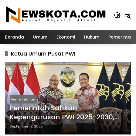
Langsung
ke
konten
Beranda
Umum
Ekonomi
Hukum
Pemerintah
Ketua Umum Pusat PWI
Pemerintahan
Pemerintah Sahkan
Kepengurusan PWI 2025-2030,
Dualisme Berakhir
September 12, 2025