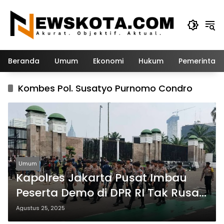
Langsung
ke
konten
Beranda
Umum
Ekonomi
Hukum
Pemerintah
Kombes Pol. Susatyo Purnomo Condro
Umum
Kapolres Jakarta Pusat Imbau
Peserta Demo di DPR RI Tak Rusak
Fasilitas Umum
Agustus 25, 2025