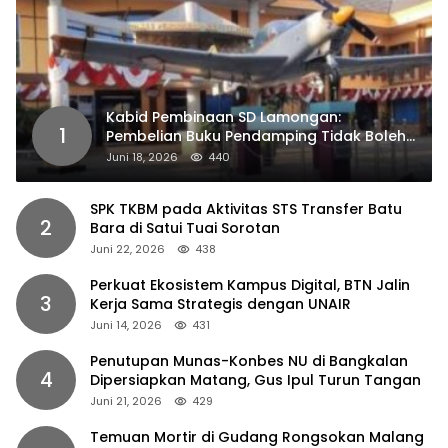
Kabid Pembinaan SD Lamongan:
1
Pembelian Buku Pendamping Tidak Boleh
Dipaksakan
Juni 18, 2026
440
SPK TKBM pada Aktivitas STS Transfer Batu
2
Bara di Satui Tuai Sorotan
Juni 22, 2026
438
Perkuat Ekosistem Kampus Digital, BTN Jalin
3
Kerja Sama Strategis dengan UNAIR
Juni 14, 2026
431
Penutupan Munas-Konbes NU di Bangkalan
4
Dipersiapkan Matang, Gus Ipul Turun Tangan
Juni 21, 2026
429
Temuan Mortir di Gudang Rongsokan Malang