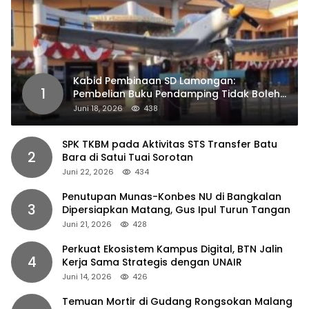
Kabid Pembinaan SD Lamongan:
1
Pembelian Buku Pendamping Tidak Boleh
Dipaksakan
Juni 18, 2026
438
SPK TKBM pada Aktivitas STS Transfer Batu
2
Bara di Satui Tuai Sorotan
Juni 22, 2026
434
Penutupan Munas-Konbes NU di Bangkalan
3
Dipersiapkan Matang, Gus Ipul Turun Tangan
Juni 21, 2026
428
Perkuat Ekosistem Kampus Digital, BTN Jalin
4
Kerja Sama Strategis dengan UNAIR
Juni 14, 2026
426
Temuan Mortir di Gudang Rongsokan Malang