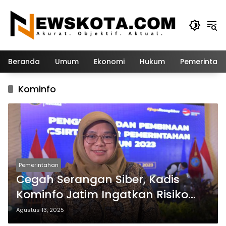
Langsung
ke
konten
Beranda
Umum
Ekonomi
Hukum
Pemerintah
Kominfo
Pemerintahan
Cegah Serangan Siber, Kadis
Kominfo Jatim Ingatkan Risiko
Malware dari Aplikasi Bajakan
Agustus 13, 2025