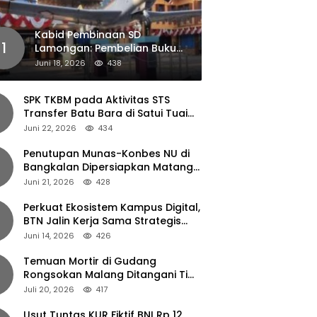
Kabid Pembinaan SD
1
Lamongan: Pembelian Buku
Pendamping Tidak Boleh
Juni 18, 2026
438
Dipaksakan
SPK TKBM pada Aktivitas STS
Transfer Batu Bara di Satui Tuai
Sorotan
Juni 22, 2026
434
Penutupan Munas-Konbes NU di
Bangkalan Dipersiapkan Matang,
Gus Ipul Turun Tangan
Juni 21, 2026
428
Perkuat Ekosistem Kampus Digital,
BTN Jalin Kerja Sama Strategis
dengan UNAIR
Juni 14, 2026
426
Temuan Mortir di Gudang
Rongsokan Malang Ditangani Tim
Gegana Polda Jatim
Juli 20, 2026
417
Usut Tuntas KUR Fiktif BNI Rp 12