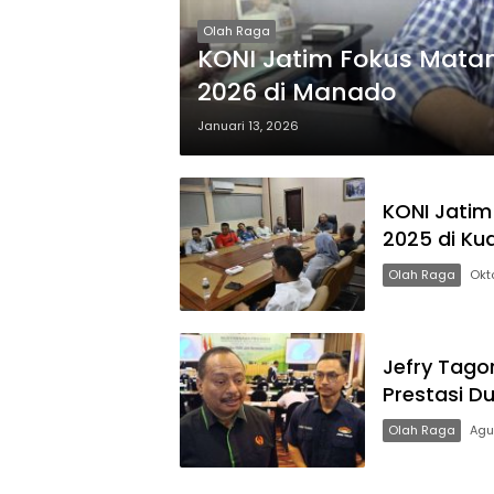
Olah Raga
KONI Jatim Fokus Matang
2026 di Manado
Januari 13, 2026
KONI Jatim
2025 di Ku
Olah Raga
Okt
Jefry Tago
Prestasi D
Olah Raga
Agu