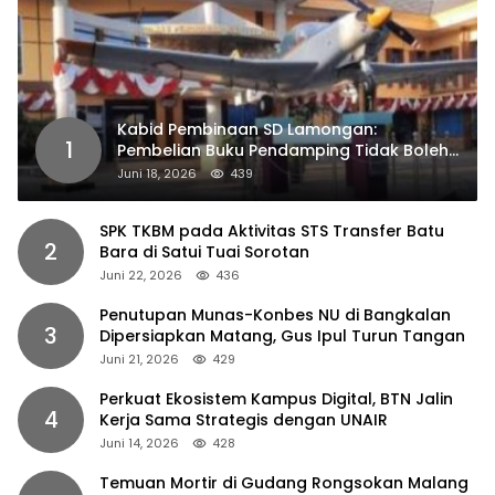
Kabid Pembinaan SD Lamongan:
1
Pembelian Buku Pendamping Tidak Boleh
Dipaksakan
Juni 18, 2026
439
SPK TKBM pada Aktivitas STS Transfer Batu
2
Bara di Satui Tuai Sorotan
Juni 22, 2026
436
Penutupan Munas-Konbes NU di Bangkalan
3
Dipersiapkan Matang, Gus Ipul Turun Tangan
Juni 21, 2026
429
Perkuat Ekosistem Kampus Digital, BTN Jalin
4
Kerja Sama Strategis dengan UNAIR
Juni 14, 2026
428
Temuan Mortir di Gudang Rongsokan Malang