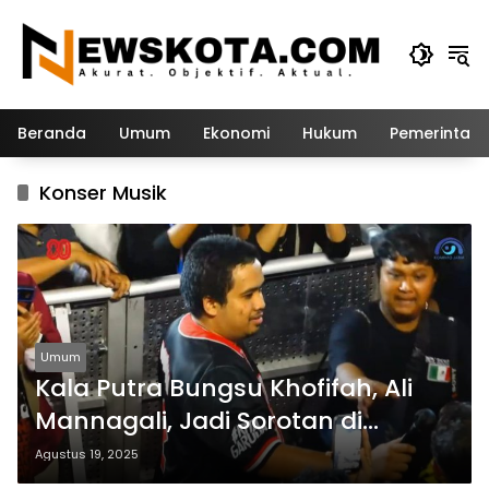
Langsung
ke
konten
Beranda
Umum
Ekonomi
Hukum
Pemerintah
Konser Musik
Umum
Kala Putra Bungsu Khofifah, Ali
Mannagali, Jadi Sorotan di
Panggung NDX AKA Surabaya
Agustus 19, 2025