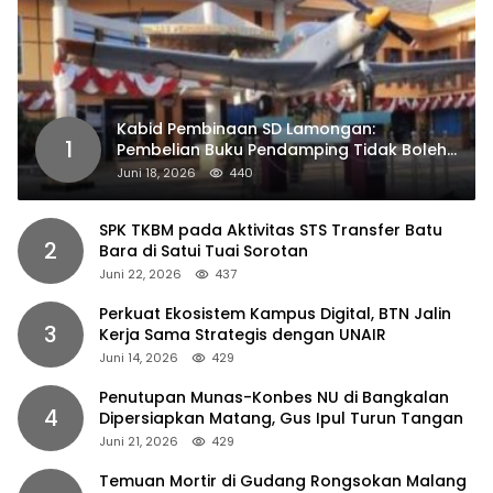
Kabid Pembinaan SD Lamongan:
1
Pembelian Buku Pendamping Tidak Boleh
Dipaksakan
Juni 18, 2026
440
SPK TKBM pada Aktivitas STS Transfer Batu
2
Bara di Satui Tuai Sorotan
Juni 22, 2026
437
Perkuat Ekosistem Kampus Digital, BTN Jalin
3
Kerja Sama Strategis dengan UNAIR
Juni 14, 2026
429
Penutupan Munas-Konbes NU di Bangkalan
4
Dipersiapkan Matang, Gus Ipul Turun Tangan
Juni 21, 2026
429
Temuan Mortir di Gudang Rongsokan Malang