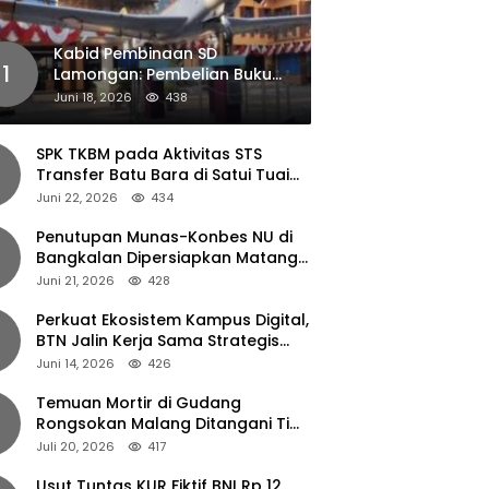
Kabid Pembinaan SD
1
Lamongan: Pembelian Buku
Pendamping Tidak Boleh
Juni 18, 2026
438
Dipaksakan
SPK TKBM pada Aktivitas STS
Transfer Batu Bara di Satui Tuai
Sorotan
Juni 22, 2026
434
Penutupan Munas-Konbes NU di
Bangkalan Dipersiapkan Matang,
Gus Ipul Turun Tangan
Juni 21, 2026
428
Perkuat Ekosistem Kampus Digital,
BTN Jalin Kerja Sama Strategis
dengan UNAIR
Juni 14, 2026
426
Temuan Mortir di Gudang
Rongsokan Malang Ditangani Tim
Gegana Polda Jatim
Juli 20, 2026
417
Usut Tuntas KUR Fiktif BNI Rp 12