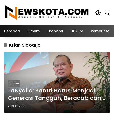
Langsung
ke
konten
Beranda
Umum
Ekonomi
Hukum
Pemerintah
Krian Sidoarjo
Umum
LaNyalla: Santri Harus Menjadi
Generasi Tangguh, Beradab dan
Bermanfaat bagi Bangsa
Juni 14, 2026