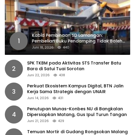
Kabid Pembinaan SD Lamongan:
1
Pembelian Buku Pendamping Tidak Boleh
Dipaksakan
Juni 18, 2026
440
SPK TKBM pada Aktivitas STS Transfer Batu
2
Bara di Satui Tuai Sorotan
Juni 22, 2026
438
Perkuat Ekosistem Kampus Digital, BTN Jalin
3
Kerja Sama Strategis dengan UNAIR
Juni 14, 2026
431
Penutupan Munas-Konbes NU di Bangkalan
4
Dipersiapkan Matang, Gus Ipul Turun Tangan
Juni 21, 2026
429
Temuan Mortir di Gudang Rongsokan Malang