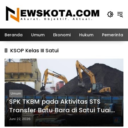
Langsung
ke
konten
Beranda
Umum
Ekonomi
Hukum
Pemerintah
KSOP Kelas III Satui
Umum
SPK TKBM pada Aktivitas STS
Transfer Batu Bara di Satui Tuai
Sorotan
Juni 22, 2026