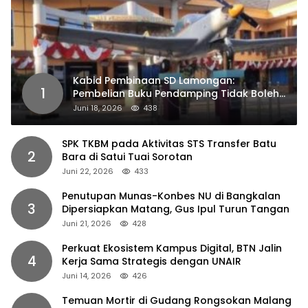
Kabid Pembinaan SD Lamongan:
1
Pembelian Buku Pendamping Tidak Boleh
Dipaksakan
Juni 18, 2026
438
SPK TKBM pada Aktivitas STS Transfer Batu
2
Bara di Satui Tuai Sorotan
Juni 22, 2026
433
Penutupan Munas-Konbes NU di Bangkalan
3
Dipersiapkan Matang, Gus Ipul Turun Tangan
Juni 21, 2026
428
Perkuat Ekosistem Kampus Digital, BTN Jalin
4
Kerja Sama Strategis dengan UNAIR
Juni 14, 2026
426
Temuan Mortir di Gudang Rongsokan Malang