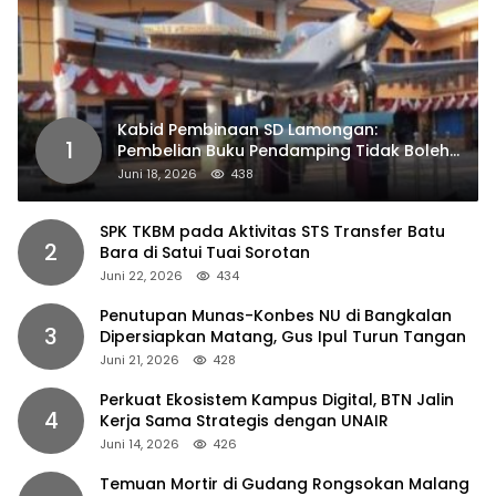
Kabid Pembinaan SD Lamongan:
1
Pembelian Buku Pendamping Tidak Boleh
Dipaksakan
Juni 18, 2026
438
SPK TKBM pada Aktivitas STS Transfer Batu
2
Bara di Satui Tuai Sorotan
Juni 22, 2026
434
Penutupan Munas-Konbes NU di Bangkalan
3
Dipersiapkan Matang, Gus Ipul Turun Tangan
Juni 21, 2026
428
Perkuat Ekosistem Kampus Digital, BTN Jalin
4
Kerja Sama Strategis dengan UNAIR
Juni 14, 2026
426
Temuan Mortir di Gudang Rongsokan Malang