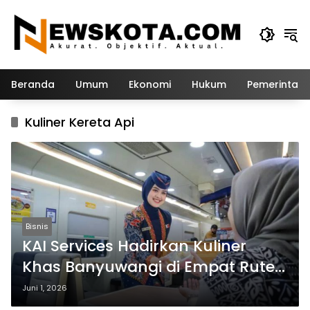
Langsung
ke
konten
Beranda
Umum
Ekonomi
Hukum
Pemerintah
Kuliner Kereta Api
Bisnis
KAI Services Hadirkan Kuliner
Khas Banyuwangi di Empat Rute
Kereta Api
Juni 1, 2026