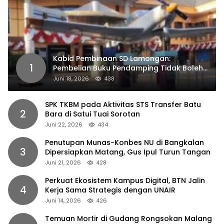
Kabid Pembinaan SD Lamongan:
1
Pembelian Buku Pendamping Tidak Boleh
Dipaksakan
Juni 18, 2026
438
SPK TKBM pada Aktivitas STS Transfer Batu
2
Bara di Satui Tuai Sorotan
Juni 22, 2026
434
Penutupan Munas-Konbes NU di Bangkalan
3
Dipersiapkan Matang, Gus Ipul Turun Tangan
Juni 21, 2026
428
Perkuat Ekosistem Kampus Digital, BTN Jalin
4
Kerja Sama Strategis dengan UNAIR
Juni 14, 2026
426
Temuan Mortir di Gudang Rongsokan Malang