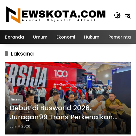
Langsung
ke
konten
Beranda
Umum
Ekonomi
Hukum
Pemerintah
Laksana
Bisnis
Debut di Busworld 2026,
Juragan99 Trans Perkenalkan
Bus Premium Berfitur Bioskop
Juni 4, 2026
Berjalan