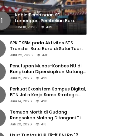
Kabid Pembinaan SD
1
Lamongan: Pembelian Buku
Pendamping Tidak Boleh
Juni 18, 2026
439
Dipaksakan
SPK TKBM pada Aktivitas STS
Transfer Batu Bara di Satui Tuai
Sorotan
Juni 22, 2026
436
Penutupan Munas-Konbes NU di
Bangkalan Dipersiapkan Matang,
Gus Ipul Turun Tangan
Juni 21, 2026
429
Perkuat Ekosistem Kampus Digital,
BTN Jalin Kerja Sama Strategis
dengan UNAIR
Juni 14, 2026
428
Temuan Mortir di Gudang
Rongsokan Malang Ditangani Tim
Gegana Polda Jatim
Juli 20, 2026
418
Usut Tuntas KUR Fiktif BNI Rp 12