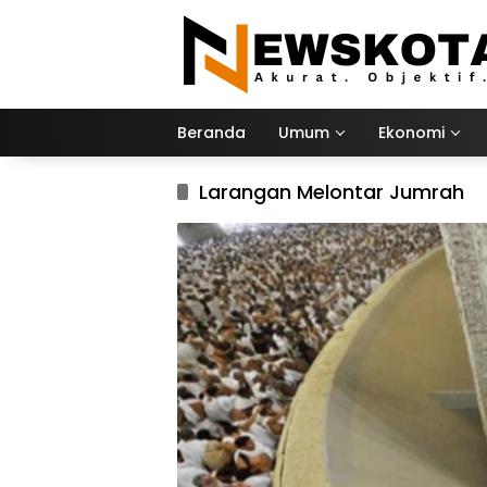
Langsung
ke
konten
Beranda
Umum
Ekonomi
Larangan Melontar Jumrah