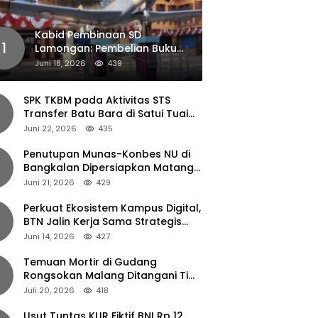
Kabid Pembinaan SD
1
Lamongan: Pembelian Buku
Pendamping Tidak Boleh
Juni 18, 2026
439
Dipaksakan
SPK TKBM pada Aktivitas STS
Transfer Batu Bara di Satui Tuai
Sorotan
Juni 22, 2026
435
Penutupan Munas-Konbes NU di
Bangkalan Dipersiapkan Matang,
Gus Ipul Turun Tangan
Juni 21, 2026
429
Perkuat Ekosistem Kampus Digital,
BTN Jalin Kerja Sama Strategis
dengan UNAIR
Juni 14, 2026
427
Temuan Mortir di Gudang
Rongsokan Malang Ditangani Tim
Gegana Polda Jatim
Juli 20, 2026
418
Usut Tuntas KUR Fiktif BNI Rp 12