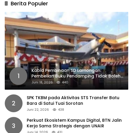
Berita Populer
Kabid Pembinaan SD Lamongan:
1
Pembelian Buku Pendamping Tidak Boleh
Dipaksakan
Juni 18, 2026
440
SPK TKBM pada Aktivitas STS Transfer Batu
2
Bara di Satui Tuai Sorotan
Juni 22, 2026
438
Perkuat Ekosistem Kampus Digital, BTN Jalin
3
Kerja Sama Strategis dengan UNAIR
Juni 14, 2026
431