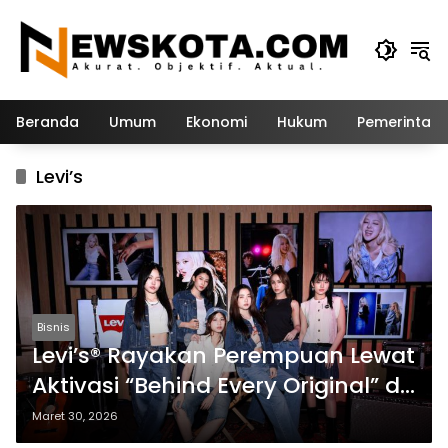
Langsung
ke
konten
Beranda
Umum
Ekonomi
Hukum
Pemerintah
Levi’s
Bisnis
Levi’s® Rayakan Perempuan Lewat
Aktivasi “Behind Every Original” di
Bangkok
Maret 30, 2026