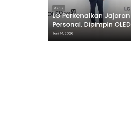
Bisnis
LG Perkenalkan Jajaran
Personal, Dipimpin OLE
Terbaru
Juni 14, 2026