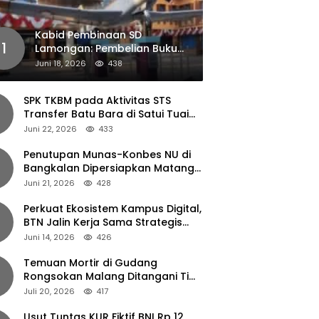
Kabid Pembinaan SD
1
Lamongan: Pembelian Buku
Pendamping Tidak Boleh
Juni 18, 2026
438
Dipaksakan
SPK TKBM pada Aktivitas STS
Transfer Batu Bara di Satui Tuai
Sorotan
Juni 22, 2026
433
Penutupan Munas-Konbes NU di
Bangkalan Dipersiapkan Matang,
Gus Ipul Turun Tangan
Juni 21, 2026
428
Perkuat Ekosistem Kampus Digital,
BTN Jalin Kerja Sama Strategis
dengan UNAIR
Juni 14, 2026
426
Temuan Mortir di Gudang
Rongsokan Malang Ditangani Tim
Gegana Polda Jatim
Juli 20, 2026
417
Usut Tuntas KUR Fiktif BNI Rp 12