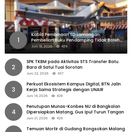
Kabid Pembinaan SD Lamongan:
1
Pembelian Buku Pendamping Tidak Boleh
Dipaksakan
Juni 18, 2026
439
SPK TKBM pada Aktivitas STS Transfer Batu
2
Bara di Satui Tuai Sorotan
Juni 22, 2026
437
Perkuat Ekosistem Kampus Digital, BTN Jalin
3
Kerja Sama Strategis dengan UNAIR
Juni 14, 2026
429
Penutupan Munas-Konbes NU di Bangkalan
4
Dipersiapkan Matang, Gus Ipul Turun Tangan
Juni 21, 2026
429
Temuan Mortir di Gudang Rongsokan Malang