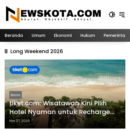
Langsung
ke
konten
Beranda
Umum
Ekonomi
Hukum
Pemerintah
Long Weekend 2026
Bisnis
tiket.com: Wisatawan Kini Pilih
Hotel Nyaman untuk Recharge
saat Long Weekend
Mei 27, 2026