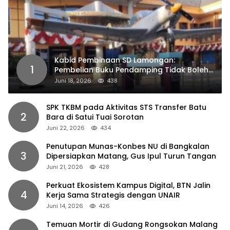
Kabid Pembinaan SD Lamongan:
1
Pembelian Buku Pendamping Tidak Boleh
Dipaksakan
Juni 18, 2026
438
SPK TKBM pada Aktivitas STS Transfer Batu
2
Bara di Satui Tuai Sorotan
Juni 22, 2026
434
Penutupan Munas-Konbes NU di Bangkalan
3
Dipersiapkan Matang, Gus Ipul Turun Tangan
Juni 21, 2026
428
Perkuat Ekosistem Kampus Digital, BTN Jalin
4
Kerja Sama Strategis dengan UNAIR
Juni 14, 2026
426
Temuan Mortir di Gudang Rongsokan Malang