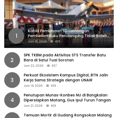
Kabid Pembinaan SD Lamongan:
1
Pembelian Buku Pendamping Tidak Boleh
Dipaksakan
Juni 18, 2026
439
SPK TKBM pada Aktivitas STS Transfer Batu
2
Bara di Satui Tuai Sorotan
Juni 22, 2026
437
Perkuat Ekosistem Kampus Digital, BTN Jalin
3
Kerja Sama Strategis dengan UNAIR
Juni 14, 2026
429
Penutupan Munas-Konbes NU di Bangkalan
4
Dipersiapkan Matang, Gus Ipul Turun Tangan
Juni 21, 2026
429
Temuan Mortir di Gudang Rongsokan Malang