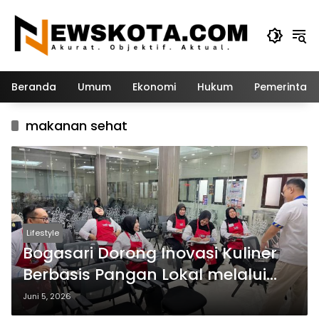
Langsung
ke
konten
Beranda
Umum
Ekonomi
Hukum
Pemerintah
makanan sehat
Lifestyle
Bogasari Dorong Inovasi Kuliner
Berbasis Pangan Lokal melalui
Pelatihan Guru SMKN 3 Kediri
Juni 5, 2026