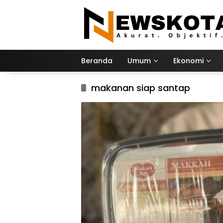
Langsung
ke
konten
Beranda
Umum
Ekonomi
makanan siap santap