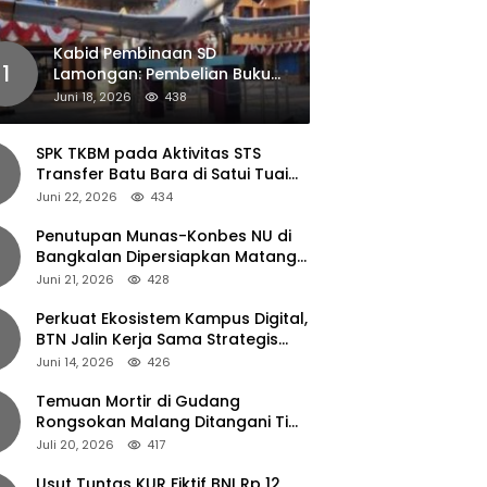
Kabid Pembinaan SD
1
Lamongan: Pembelian Buku
Pendamping Tidak Boleh
Juni 18, 2026
438
Dipaksakan
SPK TKBM pada Aktivitas STS
Transfer Batu Bara di Satui Tuai
Sorotan
Juni 22, 2026
434
Penutupan Munas-Konbes NU di
Bangkalan Dipersiapkan Matang,
Gus Ipul Turun Tangan
Juni 21, 2026
428
Perkuat Ekosistem Kampus Digital,
BTN Jalin Kerja Sama Strategis
dengan UNAIR
Juni 14, 2026
426
Temuan Mortir di Gudang
Rongsokan Malang Ditangani Tim
Gegana Polda Jatim
Juli 20, 2026
417
Usut Tuntas KUR Fiktif BNI Rp 12