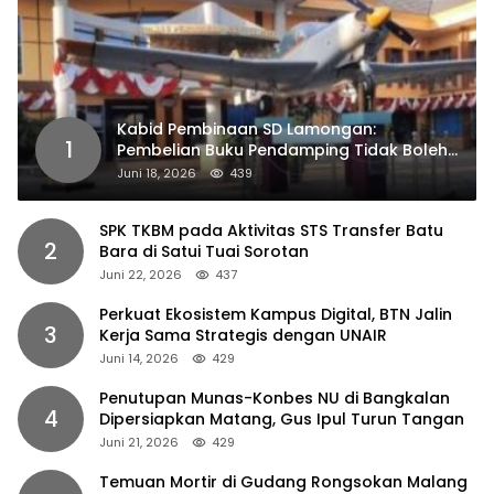
Kabid Pembinaan SD Lamongan:
1
Pembelian Buku Pendamping Tidak Boleh
Dipaksakan
Juni 18, 2026
439
SPK TKBM pada Aktivitas STS Transfer Batu
2
Bara di Satui Tuai Sorotan
Juni 22, 2026
437
Perkuat Ekosistem Kampus Digital, BTN Jalin
3
Kerja Sama Strategis dengan UNAIR
Juni 14, 2026
429
Penutupan Munas-Konbes NU di Bangkalan
4
Dipersiapkan Matang, Gus Ipul Turun Tangan
Juni 21, 2026
429
Temuan Mortir di Gudang Rongsokan Malang