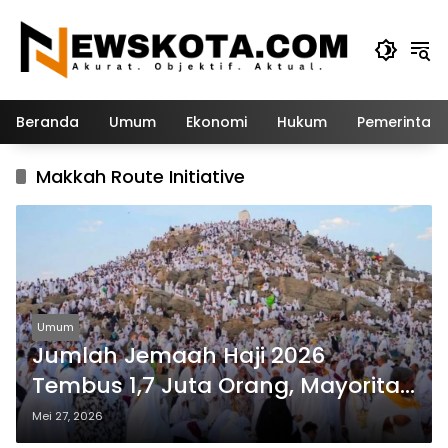
Langsung
ke
konten
Beranda
Umum
Ekonomi
Hukum
Pemerintah
Makkah Route Initiative
Umum
Jumlah Jemaah Haji 2026
Tembus 1,7 Juta Orang, Mayoritas
Datang dari Luar Arab Saudi
Mei 27, 2026