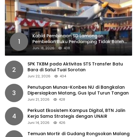
Kabid Pembinaan SD Lamongan:
1
Pembelian Buku Pendamping Tidak Boleh
Dipaksakan
Juni 18, 2026
438
SPK TKBM pada Aktivitas STS Transfer Batu
2
Bara di Satui Tuai Sorotan
Juni 22, 2026
434
Penutupan Munas-Konbes NU di Bangkalan
3
Dipersiapkan Matang, Gus Ipul Turun Tangan
Juni 21, 2026
428
Perkuat Ekosistem Kampus Digital, BTN Jalin
4
Kerja Sama Strategis dengan UNAIR
Juni 14, 2026
426
Temuan Mortir di Gudang Rongsokan Malang