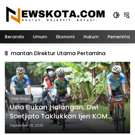
Langsung
ke
konten
Beranda
Umum
Ekonomi
Hukum
Pemerintah
mantan Direktur Utama Pertamina
Olah Raga
Usia Bukan Halangan, Dwi
Soetjipto Taklukkan Ijen KOM
2025.
September 28, 2025