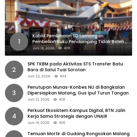
Kabid Pembinaan SD Lamongan:
1
Pembelian Buku Pendamping Tidak Boleh
Dipaksakan
Juni 18, 2026
438
SPK TKBM pada Aktivitas STS Transfer Batu
2
Bara di Satui Tuai Sorotan
Juni 22, 2026
434
Penutupan Munas-Konbes NU di Bangkalan
3
Dipersiapkan Matang, Gus Ipul Turun Tangan
Juni 21, 2026
428
Perkuat Ekosistem Kampus Digital, BTN Jalin
4
Kerja Sama Strategis dengan UNAIR
Juni 14, 2026
426
Temuan Mortir di Gudang Rongsokan Malang