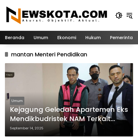
Langsung
ke
konten
Beranda
Umum
Ekonomi
Hukum
Pemerintah
mantan Menteri Pendidikan
Umum
Kejagung Geledah Apartemen Eks
Mendikbudristek NAM Terkait
Kasus Korupsi Chromebook
September 14, 2025