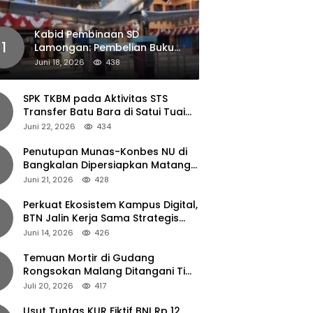
Kabid Pembinaan SD
1
Lamongan: Pembelian Buku
Pendamping Tidak Boleh
Juni 18, 2026
438
Dipaksakan
SPK TKBM pada Aktivitas STS
Transfer Batu Bara di Satui Tuai
Sorotan
Juni 22, 2026
434
Penutupan Munas-Konbes NU di
Bangkalan Dipersiapkan Matang,
Gus Ipul Turun Tangan
Juni 21, 2026
428
Perkuat Ekosistem Kampus Digital,
BTN Jalin Kerja Sama Strategis
dengan UNAIR
Juni 14, 2026
426
Temuan Mortir di Gudang
Rongsokan Malang Ditangani Tim
Gegana Polda Jatim
Juli 20, 2026
417
Usut Tuntas KUR Fiktif BNI Rp 12