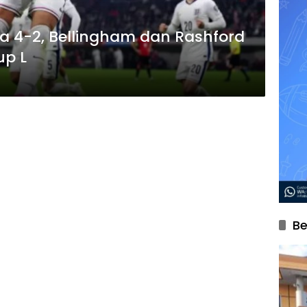
a 4-2, Bellingham dan Rashford
up L
Be