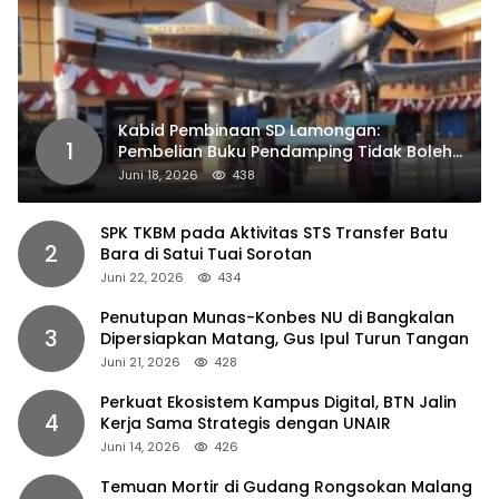
Kabid Pembinaan SD Lamongan:
1
Pembelian Buku Pendamping Tidak Boleh
Dipaksakan
Juni 18, 2026
438
SPK TKBM pada Aktivitas STS Transfer Batu
2
Bara di Satui Tuai Sorotan
Juni 22, 2026
434
Penutupan Munas-Konbes NU di Bangkalan
3
Dipersiapkan Matang, Gus Ipul Turun Tangan
Juni 21, 2026
428
Perkuat Ekosistem Kampus Digital, BTN Jalin
4
Kerja Sama Strategis dengan UNAIR
Juni 14, 2026
426
Temuan Mortir di Gudang Rongsokan Malang