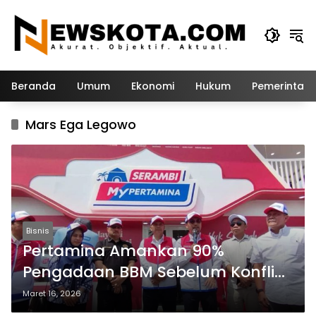
Langsung
ke
konten
Beranda
Umum
Ekonomi
Hukum
Pemerintah
Mars Ega Legowo
Bisnis
Pertamina Amankan 90%
Pengadaan BBM Sebelum Konflik
AS–Iran Memanas
Maret 16, 2026