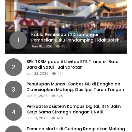
Kabid Pembinaan SD Lamongan:
1
Pembelian Buku Pendamping Tidak Boleh
Dipaksakan
Juni 18, 2026
438
SPK TKBM pada Aktivitas STS Transfer Batu
2
Bara di Satui Tuai Sorotan
Juni 22, 2026
434
Penutupan Munas-Konbes NU di Bangkalan
3
Dipersiapkan Matang, Gus Ipul Turun Tangan
Juni 21, 2026
428
Perkuat Ekosistem Kampus Digital, BTN Jalin
4
Kerja Sama Strategis dengan UNAIR
Juni 14, 2026
426
Temuan Mortir di Gudang Rongsokan Malang