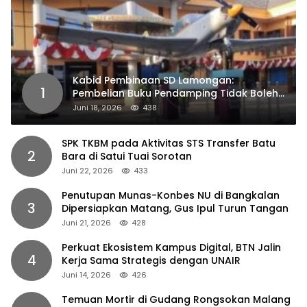
Kabid Pembinaan SD Lamongan:
1
Pembelian Buku Pendamping Tidak Boleh
Dipaksakan
Juni 18, 2026
438
SPK TKBM pada Aktivitas STS Transfer Batu
2
Bara di Satui Tuai Sorotan
Juni 22, 2026
433
Penutupan Munas-Konbes NU di Bangkalan
3
Dipersiapkan Matang, Gus Ipul Turun Tangan
Juni 21, 2026
428
Perkuat Ekosistem Kampus Digital, BTN Jalin
4
Kerja Sama Strategis dengan UNAIR
Juni 14, 2026
426
Temuan Mortir di Gudang Rongsokan Malang