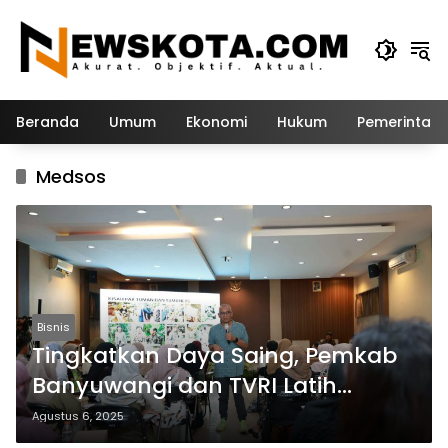
Langsung
ke
konten
Beranda
Umum
Ekonomi
Hukum
Pemerintah
Medsos
Bisnis
Tingkatkan Daya Saing, Pemkab
Banyuwangi dan TVRI Latih
Pelaku UMKM Buat Konten Kreatif
Agustus 6, 2025