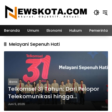
Langsung
ke
konten
Beranda
Umum
Ekonomi
Hukum
Pemerintah
Melayani Sepenuh Hati
Bisnis
Telkomsel 31 Tahun: Dari Pelopor
Telekomunikasi hingga
Penggerak Ekosistem Digital
Juni 5, 2026
Indonesia