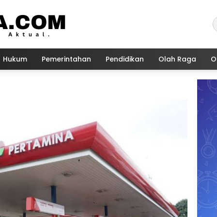
Hukum
Pemerintahan
Pendidikan
Olah Raga
O