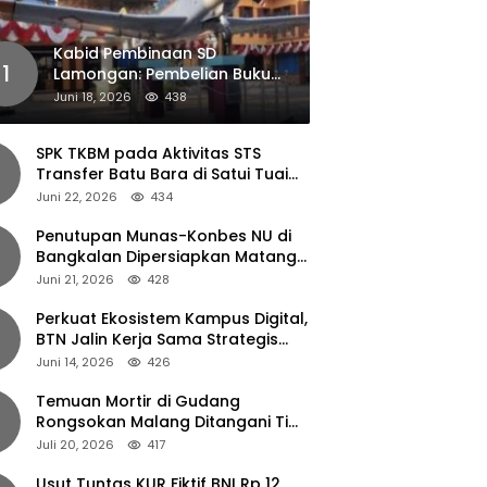
Kabid Pembinaan SD
1
Lamongan: Pembelian Buku
Pendamping Tidak Boleh
Juni 18, 2026
438
Dipaksakan
SPK TKBM pada Aktivitas STS
Transfer Batu Bara di Satui Tuai
Sorotan
Juni 22, 2026
434
Penutupan Munas-Konbes NU di
Bangkalan Dipersiapkan Matang,
Gus Ipul Turun Tangan
Juni 21, 2026
428
Perkuat Ekosistem Kampus Digital,
BTN Jalin Kerja Sama Strategis
dengan UNAIR
Juni 14, 2026
426
Temuan Mortir di Gudang
Rongsokan Malang Ditangani Tim
Gegana Polda Jatim
Juli 20, 2026
417
Usut Tuntas KUR Fiktif BNI Rp 12