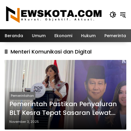
Langsung
ke
konten
Beranda
Umum
Ekonomi
Hukum
Pemerintah
Menteri Komunikasi dan Digital
Pemerintahan
Pemerintah Pastikan Penyaluran
BLT Kesra Tepat Sasaran Lewat
Jaringan Kantor Pos
November 3, 2025