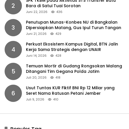
SPK TKBM pada Aktivitas STS Transfer Batu
2
Bara di Satui Tuai Sorotan
Juni 22, 2026
436
Penutupan Munas-Konbes NU di Bangkalan
3
Dipersiapkan Matang, Gus Ipul Turun Tangan
Juni 21, 2026
429
Perkuat Ekosistem Kampus Digital, BTN Jalin
4
Kerja Sama Strategis dengan UNAIR
Juni 14, 2026
428
Temuan Mortir di Gudang Rongsokan Malang
5
Ditangani Tim Gegana Polda Jatim
Juli 20, 2026
418
Usut Tuntas KUR Fiktif BNI Rp 12 Miliar yang
6
Seret Nama Ratusan Petani Jember
Juli 9, 2026
410
Populer Tag