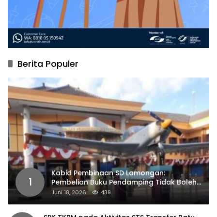
Berita Populer
Kabid Pembinaan SD Lamongan:
1
Pembelian Buku Pendamping Tidak Boleh
Dipaksakan
Juni 18, 2026
439