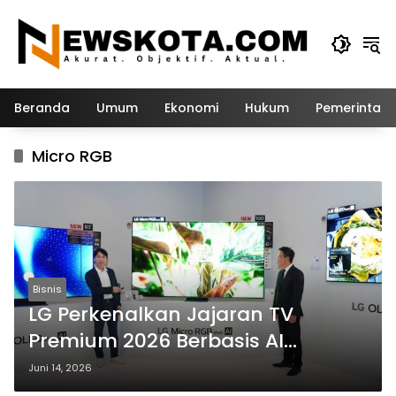
Langsung
ke
konten
Beranda
Umum
Ekonomi
Hukum
Pemerintah
Micro RGB
Bisnis
LG Perkenalkan Jajaran TV
Premium 2026 Berbasis AI
Personal, Dipimpin OLED evo AI
Juni 14, 2026
dan Teknologi MRGB Terbaru