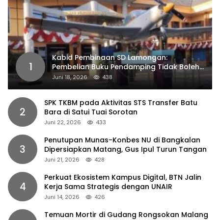
Kabid Pembinaan SD Lamongan:
1
Pembelian Buku Pendamping Tidak Boleh
Dipaksakan
Juni 18, 2026
438
SPK TKBM pada Aktivitas STS Transfer Batu
2
Bara di Satui Tuai Sorotan
Juni 22, 2026
433
Penutupan Munas-Konbes NU di Bangkalan
3
Dipersiapkan Matang, Gus Ipul Turun Tangan
Juni 21, 2026
428
Perkuat Ekosistem Kampus Digital, BTN Jalin
4
Kerja Sama Strategis dengan UNAIR
Juni 14, 2026
426
Temuan Mortir di Gudang Rongsokan Malang