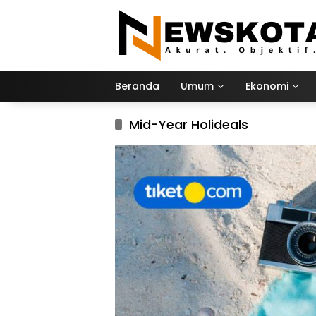
Langsung
ke
konten
Beranda
Umum
Ekonomi
Mid-Year Holideals