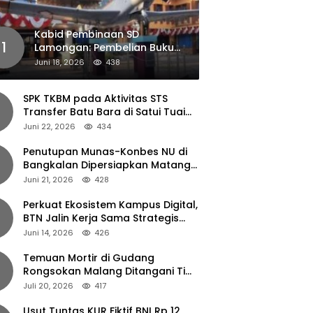
Kabid Pembinaan SD
1
Lamongan: Pembelian Buku
Pendamping Tidak Boleh
Juni 18, 2026
438
Dipaksakan
SPK TKBM pada Aktivitas STS
Transfer Batu Bara di Satui Tuai
Sorotan
Juni 22, 2026
434
Penutupan Munas-Konbes NU di
Bangkalan Dipersiapkan Matang,
Gus Ipul Turun Tangan
Juni 21, 2026
428
Perkuat Ekosistem Kampus Digital,
BTN Jalin Kerja Sama Strategis
dengan UNAIR
Juni 14, 2026
426
Temuan Mortir di Gudang
Rongsokan Malang Ditangani Tim
Gegana Polda Jatim
Juli 20, 2026
417
Usut Tuntas KUR Fiktif BNI Rp 12