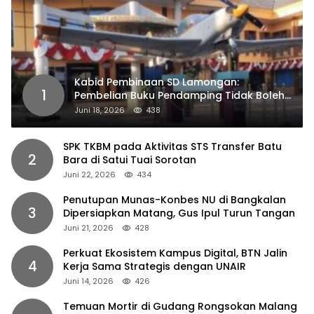
Kabid Pembinaan SD Lamongan:
1
Pembelian Buku Pendamping Tidak Boleh
Dipaksakan
Juni 18, 2026
438
SPK TKBM pada Aktivitas STS Transfer Batu
2
Bara di Satui Tuai Sorotan
Juni 22, 2026
434
Penutupan Munas-Konbes NU di Bangkalan
3
Dipersiapkan Matang, Gus Ipul Turun Tangan
Juni 21, 2026
428
Perkuat Ekosistem Kampus Digital, BTN Jalin
4
Kerja Sama Strategis dengan UNAIR
Juni 14, 2026
426
Temuan Mortir di Gudang Rongsokan Malang