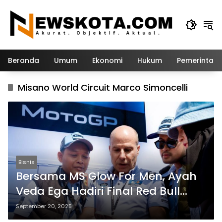
Langsung
ke
konten
Beranda
Umum
Ekonomi
Hukum
Pemerintah
Misano World Circuit Marco Simoncelli
Bisnis
Bersama MS Glow For Men, Ayah
Veda Ega Hadiri Final Red Bull
Rookies Cup
September 20, 2025