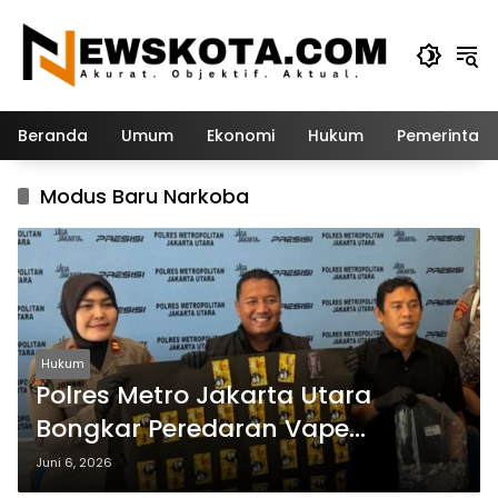
Langsung
ke
konten
Beranda
Umum
Ekonomi
Hukum
Pemerintah
Modus Baru Narkoba
Hukum
Polres Metro Jakarta Utara
Bongkar Peredaran Vape
Etomidate, Dua Tersangka
Juni 6, 2026
Ditangkap