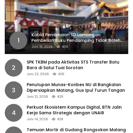
Kabid Pembinaan SD Lamongan:
1
Pembelian Buku Pendamping Tidak Boleh
Dipaksakan
Juni 18, 2026
439
SPK TKBM pada Aktivitas STS Transfer Batu
2
Bara di Satui Tuai Sorotan
Juni 22, 2026
436
Penutupan Munas-Konbes NU di Bangkalan
3
Dipersiapkan Matang, Gus Ipul Turun Tangan
Juni 21, 2026
429
Perkuat Ekosistem Kampus Digital, BTN Jalin
4
Kerja Sama Strategis dengan UNAIR
Juni 14, 2026
428
Temuan Mortir di Gudang Rongsokan Malang