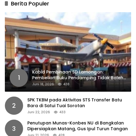
Berita Populer
Kabid Pembinaan SD Lamongan:
1
Pembelian Buku Pendamping Tidak Boleh
Dipaksakan
Juni 18, 2026
438
SPK TKBM pada Aktivitas STS Transfer Batu
2
Bara di Satui Tuai Sorotan
Juni 22, 2026
433
Penutupan Munas-Konbes NU di Bangkalan
3
Dipersiapkan Matang, Gus Ipul Turun Tangan
Juni 21, 2026
428