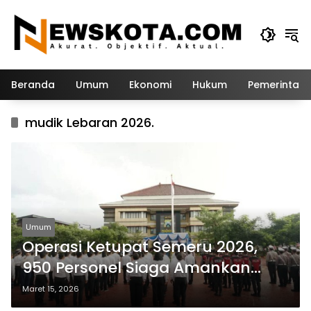
Langsung
ke
konten
Beranda
Umum
Ekonomi
Hukum
Pemerintah
mudik Lebaran 2026.
Umum
Operasi Ketupat Semeru 2026,
950 Personel Siaga Amankan
Mudik di Sidoarjo
Maret 15, 2026