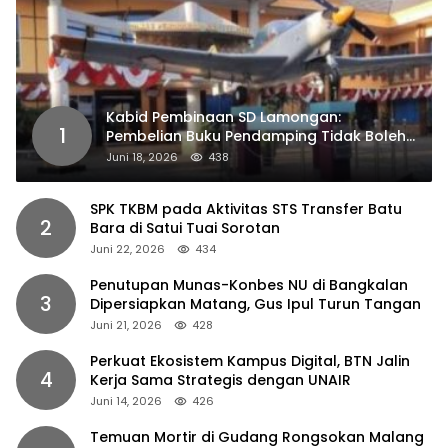
Kabid Pembinaan SD Lamongan:
1
Pembelian Buku Pendamping Tidak Boleh
Dipaksakan
Juni 18, 2026
438
SPK TKBM pada Aktivitas STS Transfer Batu
2
Bara di Satui Tuai Sorotan
Juni 22, 2026
434
Penutupan Munas-Konbes NU di Bangkalan
3
Dipersiapkan Matang, Gus Ipul Turun Tangan
Juni 21, 2026
428
Perkuat Ekosistem Kampus Digital, BTN Jalin
4
Kerja Sama Strategis dengan UNAIR
Juni 14, 2026
426
Temuan Mortir di Gudang Rongsokan Malang