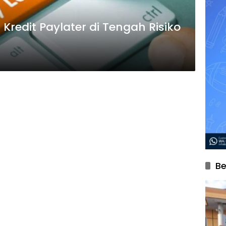
redit Paylater di Tengah Risiko
Be