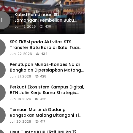
Kabid Pembinaan SD
1
Lamongan: Pembelian Buku
Pendamping Tidak Boleh
Juni 18, 2026
438
Dipaksakan
SPK TKBM pada Aktivitas STS
Transfer Batu Bara di Satui Tuai
Sorotan
Juni 22, 2026
434
Penutupan Munas-Konbes NU di
Bangkalan Dipersiapkan Matang,
Gus Ipul Turun Tangan
Juni 21, 2026
428
Perkuat Ekosistem Kampus Digital,
BTN Jalin Kerja Sama Strategis
dengan UNAIR
Juni 14, 2026
426
Temuan Mortir di Gudang
Rongsokan Malang Ditangani Tim
Gegana Polda Jatim
Juli 20, 2026
417
Usut Tuntas KUR Fiktif BNI Rp 12