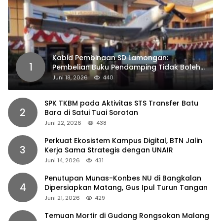
Kabid Pembinaan SD Lamongan:
1
Pembelian Buku Pendamping Tidak Boleh
Dipaksakan
Juni 18, 2026
440
SPK TKBM pada Aktivitas STS Transfer Batu
2
Bara di Satui Tuai Sorotan
Juni 22, 2026
438
Perkuat Ekosistem Kampus Digital, BTN Jalin
3
Kerja Sama Strategis dengan UNAIR
Juni 14, 2026
431
Penutupan Munas-Konbes NU di Bangkalan
4
Dipersiapkan Matang, Gus Ipul Turun Tangan
Juni 21, 2026
429
Temuan Mortir di Gudang Rongsokan Malang