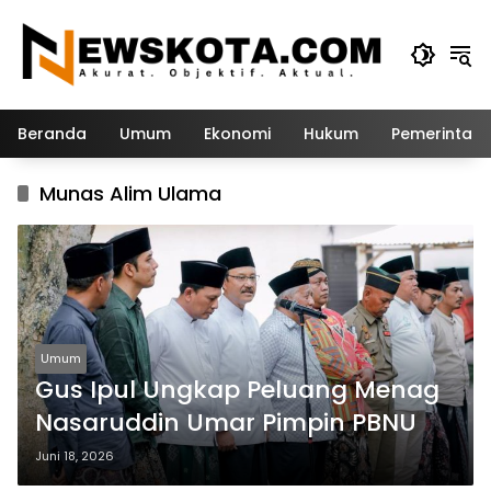
Langsung
ke
konten
Beranda
Umum
Ekonomi
Hukum
Pemerintah
Munas Alim Ulama
Umum
Gus Ipul Ungkap Peluang Menag
Nasaruddin Umar Pimpin PBNU
Juni 18, 2026