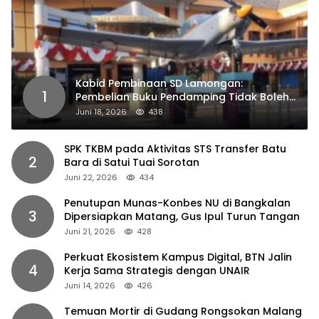
Kabid Pembinaan SD Lamongan:
1
Pembelian Buku Pendamping Tidak Boleh
Dipaksakan
Juni 18, 2026
438
SPK TKBM pada Aktivitas STS Transfer Batu
2
Bara di Satui Tuai Sorotan
Juni 22, 2026
434
Penutupan Munas-Konbes NU di Bangkalan
3
Dipersiapkan Matang, Gus Ipul Turun Tangan
Juni 21, 2026
428
Perkuat Ekosistem Kampus Digital, BTN Jalin
4
Kerja Sama Strategis dengan UNAIR
Juni 14, 2026
426
Temuan Mortir di Gudang Rongsokan Malang