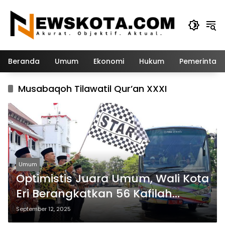
Langsung
ke
konten
Beranda
Umum
Ekonomi
Hukum
Pemerintah
Musabaqoh Tilawatil Qur’an XXXI
Umum
Optimistis Juara Umum, Wali Kota
Eri Berangkatkan 56 Kafilah
Surabaya untuk MTQ Jatim 2025
September 12, 2025