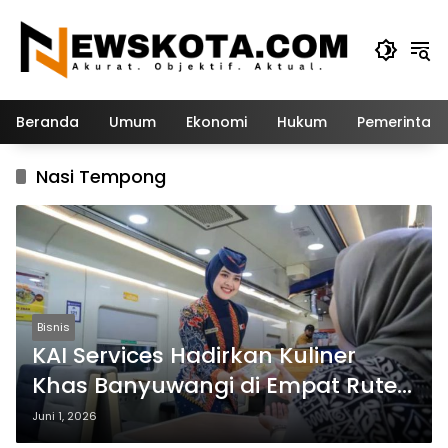
Langsung
ke
konten
Beranda
Umum
Ekonomi
Hukum
Pemerintah
Nasi Tempong
Bisnis
KAI Services Hadirkan Kuliner
Khas Banyuwangi di Empat Rute
Kereta Api
Juni 1, 2026