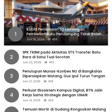
Kabid Pembinaan SD Lamongan:
1
Pembelian Buku Pendamping Tidak Boleh
Dipaksakan
Juni 18, 2026
438
SPK TKBM pada Aktivitas STS Transfer Batu
2
Bara di Satui Tuai Sorotan
Juni 22, 2026
433
Penutupan Munas-Konbes NU di Bangkalan
3
Dipersiapkan Matang, Gus Ipul Turun Tangan
Juni 21, 2026
428
Perkuat Ekosistem Kampus Digital, BTN Jalin
4
Kerja Sama Strategis dengan UNAIR
Juni 14, 2026
426
Temuan Mortir di Gudang Rongsokan Malang