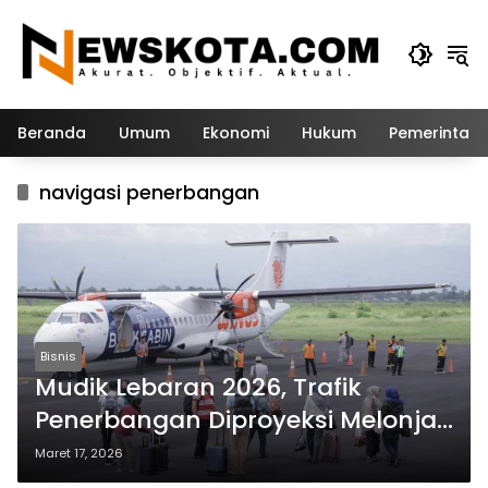
Langsung
ke
konten
Beranda
Umum
Ekonomi
Hukum
Pemerintah
navigasi penerbangan
Bisnis
Mudik Lebaran 2026, Trafik
Penerbangan Diproyeksi Melonjak
4,5 Persen
Maret 17, 2026