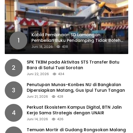
Kabid Pembinaan SD Lamongan:
1
Pembelian Buku Pendamping Tidak Boleh
Dipaksakan
Juni 18, 2026
438
SPK TKBM pada Aktivitas STS Transfer Batu
2
Bara di Satui Tuai Sorotan
Juni 22, 2026
434
Penutupan Munas-Konbes NU di Bangkalan
3
Dipersiapkan Matang, Gus Ipul Turun Tangan
Juni 21, 2026
428
Perkuat Ekosistem Kampus Digital, BTN Jalin
4
Kerja Sama Strategis dengan UNAIR
Juni 14, 2026
426
Temuan Mortir di Gudang Rongsokan Malang