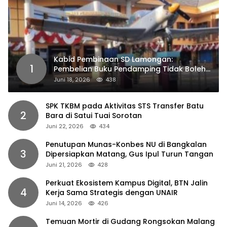
Kabid Pembinaan SD Lamongan:
1
Pembelian Buku Pendamping Tidak Boleh
Dipaksakan
Juni 18, 2026
438
SPK TKBM pada Aktivitas STS Transfer Batu
2
Bara di Satui Tuai Sorotan
Juni 22, 2026
434
Penutupan Munas-Konbes NU di Bangkalan
3
Dipersiapkan Matang, Gus Ipul Turun Tangan
Juni 21, 2026
428
Perkuat Ekosistem Kampus Digital, BTN Jalin
4
Kerja Sama Strategis dengan UNAIR
Juni 14, 2026
426
Temuan Mortir di Gudang Rongsokan Malang