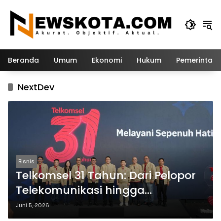
Langsung
ke
konten
Beranda
Umum
Ekonomi
Hukum
Pemerintah
NextDev
Bisnis
Telkomsel 31 Tahun: Dari Pelopor
Telekomunikasi hingga
Penggerak Ekosistem Digital
Juni 5, 2026
Indonesia