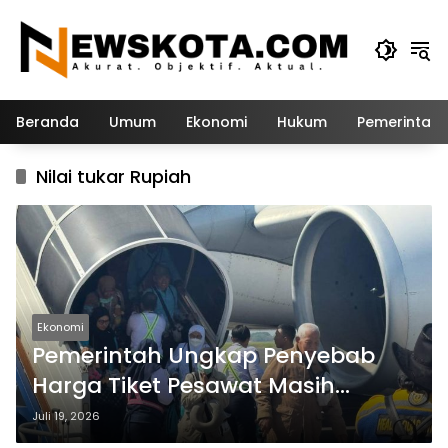
Langsung
ke
konten
Beranda
Umum
Ekonomi
Hukum
Pemerintah
Nilai tukar Rupiah
Ekonomi
Pemerintah Ungkap Penyebab
Harga Tiket Pesawat Masih
Mahal, Armada Terbatas Jadi
Juli 19, 2026
Faktor Utama