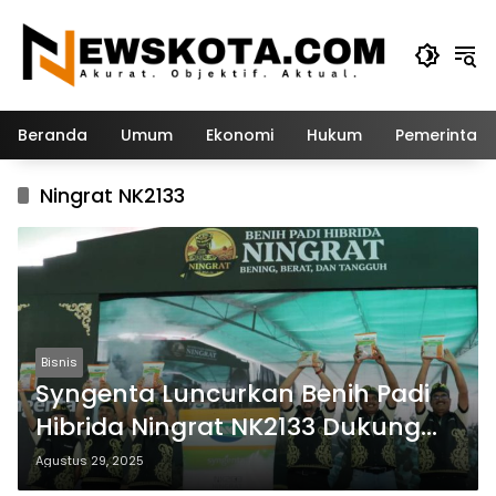
Langsung
ke
konten
Beranda
Umum
Ekonomi
Hukum
Pemerintah
Ningrat NK2133
Bisnis
Syngenta Luncurkan Benih Padi
Hibrida Ningrat NK2133 Dukung
Swasembada Beras
Agustus 29, 2025