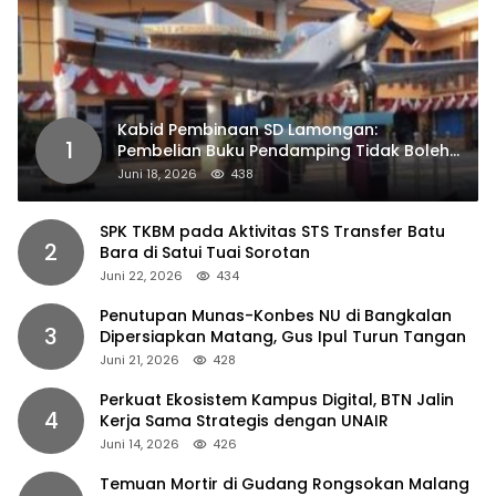
Kabid Pembinaan SD Lamongan:
1
Pembelian Buku Pendamping Tidak Boleh
Dipaksakan
Juni 18, 2026
438
SPK TKBM pada Aktivitas STS Transfer Batu
2
Bara di Satui Tuai Sorotan
Juni 22, 2026
434
Penutupan Munas-Konbes NU di Bangkalan
3
Dipersiapkan Matang, Gus Ipul Turun Tangan
Juni 21, 2026
428
Perkuat Ekosistem Kampus Digital, BTN Jalin
4
Kerja Sama Strategis dengan UNAIR
Juni 14, 2026
426
Temuan Mortir di Gudang Rongsokan Malang