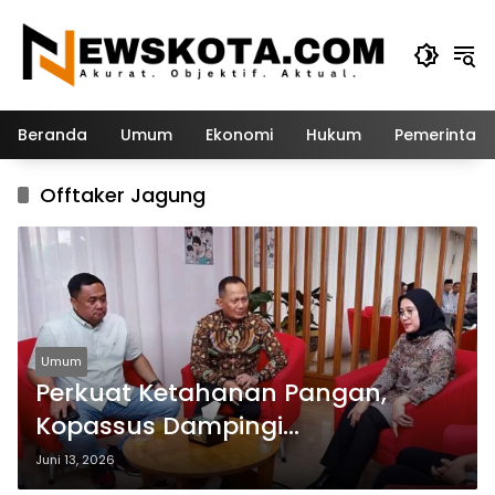
Langsung
ke
konten
Beranda
Umum
Ekonomi
Hukum
Pemerintah
Offtaker Jagung
Umum
Perkuat Ketahanan Pangan,
Kopassus Dampingi
Pengembangan Jagung di
Juni 13, 2026
Banyuwangi