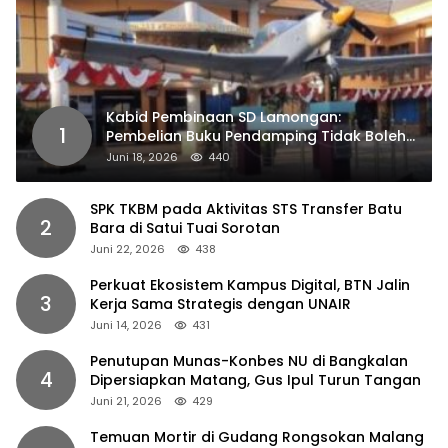
Kabid Pembinaan SD Lamongan:
1
Pembelian Buku Pendamping Tidak Boleh
Dipaksakan
Juni 18, 2026
440
SPK TKBM pada Aktivitas STS Transfer Batu
2
Bara di Satui Tuai Sorotan
Juni 22, 2026
438
Perkuat Ekosistem Kampus Digital, BTN Jalin
3
Kerja Sama Strategis dengan UNAIR
Juni 14, 2026
431
Penutupan Munas-Konbes NU di Bangkalan
4
Dipersiapkan Matang, Gus Ipul Turun Tangan
Juni 21, 2026
429
Temuan Mortir di Gudang Rongsokan Malang