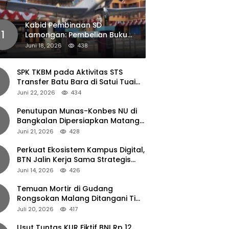
Kabid Pembinaan SD
1
Lamongan: Pembelian Buku
Pendamping Tidak Boleh
Juni 18, 2026
438
Dipaksakan
SPK TKBM pada Aktivitas STS
Transfer Batu Bara di Satui Tuai
Sorotan
Juni 22, 2026
434
Penutupan Munas-Konbes NU di
Bangkalan Dipersiapkan Matang,
Gus Ipul Turun Tangan
Juni 21, 2026
428
Perkuat Ekosistem Kampus Digital,
BTN Jalin Kerja Sama Strategis
dengan UNAIR
Juni 14, 2026
426
Temuan Mortir di Gudang
Rongsokan Malang Ditangani Tim
Gegana Polda Jatim
Juli 20, 2026
417
Usut Tuntas KUR Fiktif BNI Rp 12