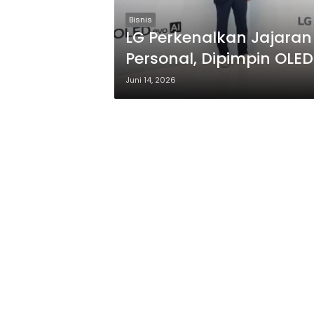
Bisnis
LG Perkenalkan Jajaran
Personal, Dipimpin OLE
Terbaru
Juni 14, 2026