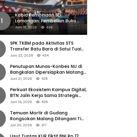
Kabid Pembinaan SD
1
Lamongan: Pembelian Buku
Pendamping Tidak Boleh
Juni 18, 2026
438
Dipaksakan
SPK TKBM pada Aktivitas STS
Transfer Batu Bara di Satui Tuai
Sorotan
Juni 22, 2026
434
Penutupan Munas-Konbes NU di
Bangkalan Dipersiapkan Matang,
Gus Ipul Turun Tangan
Juni 21, 2026
428
Perkuat Ekosistem Kampus Digital,
BTN Jalin Kerja Sama Strategis
dengan UNAIR
Juni 14, 2026
426
Temuan Mortir di Gudang
Rongsokan Malang Ditangani Tim
Gegana Polda Jatim
Juli 20, 2026
417
Usut Tuntas KUR Fiktif BNI Rp 12