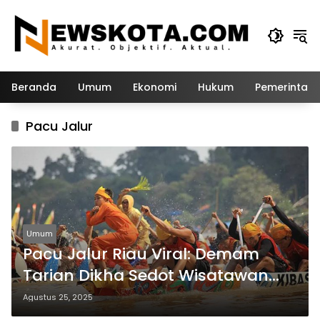
Langsung
ke
konten
Beranda
Umum
Ekonomi
Hukum
Pemerintah
Pacu Jalur
Umum
Pacu Jalur Riau Viral: Demam
Tarian Dikha Sedot Wisatawan
Domestik & Mancanegara
Agustus 25, 2025