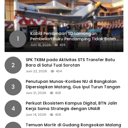
Kabid Pembinaan SD Lamongan:
1
Pembelian Buku Pendamping Tidak Boleh
Dipaksakan
Juni 18, 2026
438
SPK TKBM pada Aktivitas STS Transfer Batu
2
Bara di Satui Tuai Sorotan
Juni 22, 2026
434
Penutupan Munas-Konbes NU di Bangkalan
3
Dipersiapkan Matang, Gus Ipul Turun Tangan
Juni 21, 2026
428
Perkuat Ekosistem Kampus Digital, BTN Jalin
4
Kerja Sama Strategis dengan UNAIR
Juni 14, 2026
426
Temuan Mortir di Gudang Rongsokan Malang