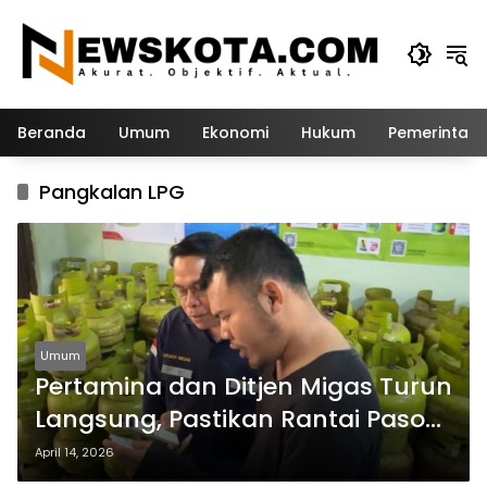
Langsung
ke
konten
Beranda
Umum
Ekonomi
Hukum
Pemerintah
Pangkalan LPG
Umum
Pertamina dan Ditjen Migas Turun
Langsung, Pastikan Rantai Pasok
LPG di Tuban Terjaga
April 14, 2026